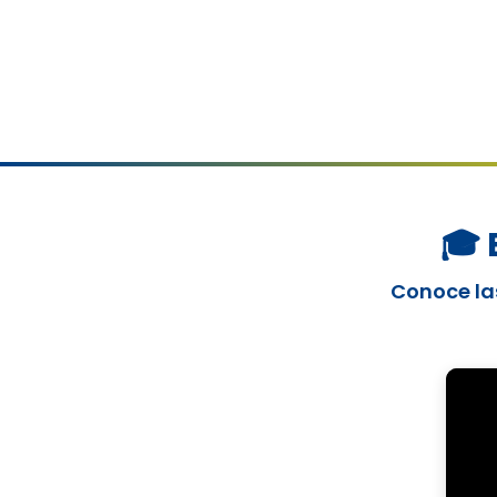
🎓 
Conoce las