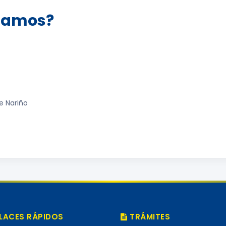
tamos?
e Nariño
LACES RÁPIDOS
TRÁMITES