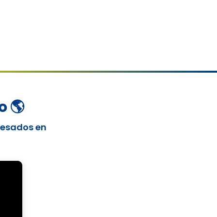
o 🌎
gresados en