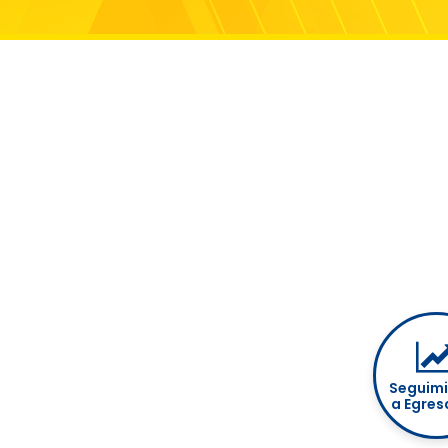
Seguim
a Egre